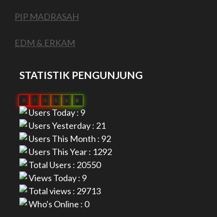
PIP MADRASAH
EDM & ERKAM
STATISTIK PENGUNJUNG
0
2
0
5
5
0
Users Today : 9
Users Yesterday : 21
Users This Month : 92
Users This Year : 1292
Total Users : 20550
Views Today : 9
Total views : 29713
Who's Online : 0