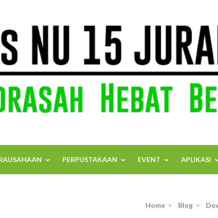
RAUSAHAAN
PERPUSTAKAAN
EVENT
APLIKASI
Home
>
Blog
>
Do