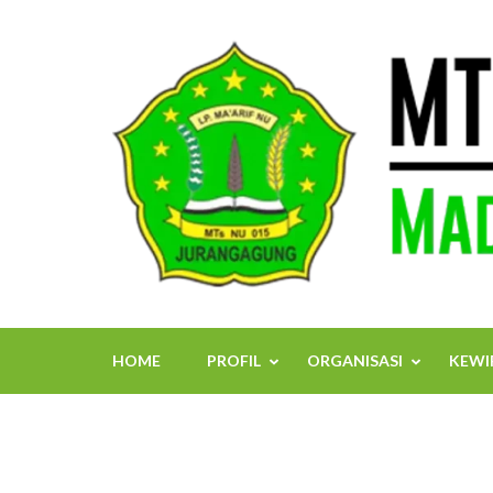
Skip
to
content
(Press
Enter)
HOME
PROFIL
ORGANISASI
KEWI