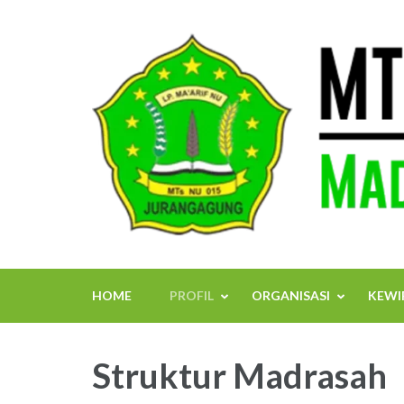
Skip
to
content
(Press
Enter)
HOME
PROFIL
ORGANISASI
KEWI
Struktur Madrasah