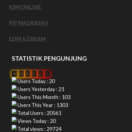
KSM ONLINE
PIP MADRASAH
EDM & ERKAM
STATISTIK PENGUNJUNG
0
2
0
5
6
1
Users Today : 20
Users Yesterday : 21
Users This Month : 103
Users This Year : 1303
Total Users : 20561
Views Today : 20
Total views : 29724