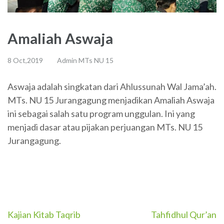
Amaliah Aswaja
8 Oct,2019
Admin MTs NU 15
Aswaja adalah singkatan dari Ahlussunah Wal Jama’ah.
MTs. NU 15 Jurangagung menjadikan Amaliah Aswaja
ini sebagai salah satu program unggulan. Ini yang
menjadi dasar atau pijakan perjuangan MTs. NU 15
Jurangagung.
Post
Kajian Kitab Taqrib
Tahfidhul Qur’an