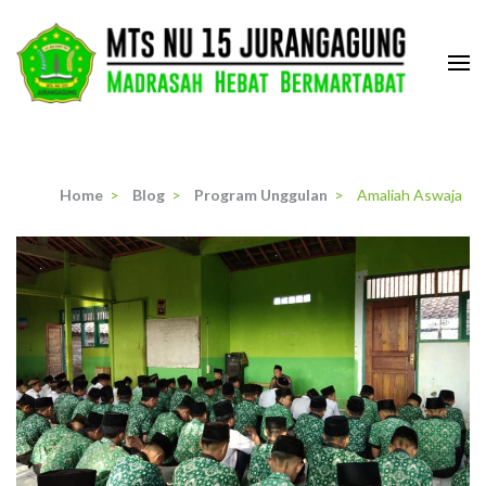
Skip
to
content
(Press
MTs. NU 15 Jurangagung
Madrasah Hebat dan Bermartabat
Enter)
Home
>
Blog
>
Program Unggulan
>
Amaliah Aswaja