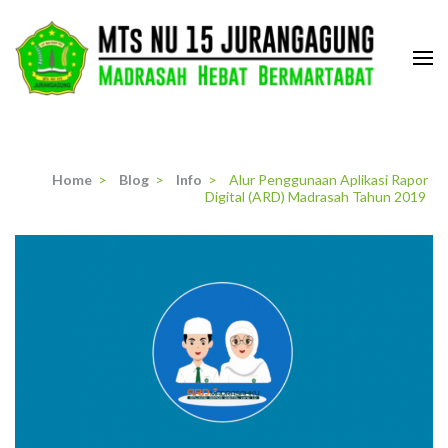
Skip
to
content
(Press
MTs. NU 15 Jurangagung
Madrasah Hebat dan Bermartabat
Enter)
Home
>
Blog
>
Info
>
Alur Penggunaan Aplikasi Rapor
Digital (ARD) Madrasah Tahun 2019