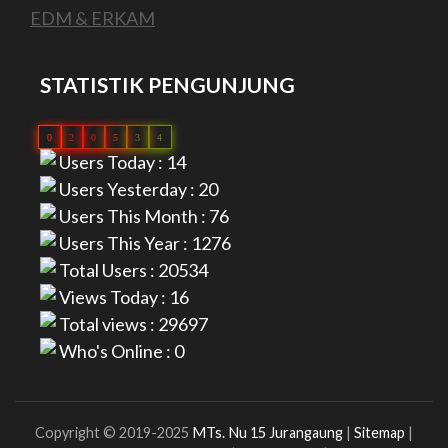
EDM & ERKAM
STATISTIK PENGUNJUNG
0
2
0
5
3
4
Users Today : 14
Users Yesterday : 20
Users This Month : 76
Users This Year : 1276
Total Users : 20534
Views Today : 16
Total views : 29697
Who's Online : 0
Copyright © 2019-2025
MTs. Nu 15 Jurangaung
|
Sitemap
|