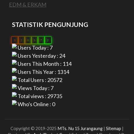
EDM & ERKAM
STATISTIK PENGUNJUNG
0
2
0
5
7
2
Users Today : 7
Users Yesterday : 24
Users This Month : 114
Users This Year : 1314
Total Users : 20572
Views Today : 7
Total views : 29735
Who's Online : 0
Copyright © 2019-2025
MTs. Nu 15 Jurangaung
|
Sitemap
|