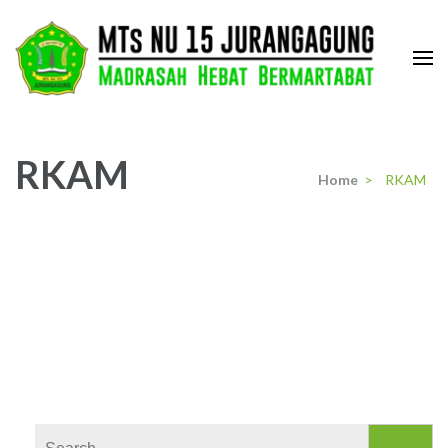
Skip
to
content
(Press
MTs. NU 15 Jurangagung
Madrasah Hebat dan Bermartabat
Enter)
RKAM
Home
>
RKAM
Search