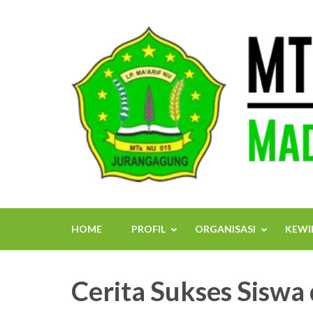
Skip
to
content
(Press
Enter)
HOME
PROFIL
ORGANISASI
KEWI
Cerita Sukses Siswa