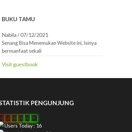
BUKU TAMU
Nabila
/
07/12/2021
Senang Bisa Menemukan Website ini, Isinya
bermanfaat sekali
Visit guestbook
STATISTIK PENGUNJUNG
0
2
0
5
5
7
Users Today : 16