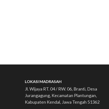
LOKASI MADRASAH
Jl. Wijaya RT. 04 / RW. 06, Branti, Desa
Jurangagung, Kecamatan Plantungan,
Kabupaten Kendal, Jawa Tengah 51362